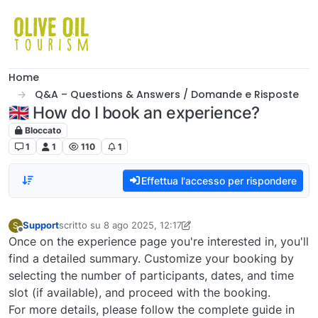
Salta al contenuto
Home
Q&A – Questions & Answers / Domande e Risposte
🇬🇧 How do I book an experience?
Bloccato
Q&A – Questions & Answers / Domande e Risposte
1
1
110
1
Effettua l'accesso per rispondere
Support
scritto su
8 ago 2025, 12:17
S
ultima modifica di Support
8 ago 2025, 12:23
Non in linea
Once on the experience page you're interested in, you'll
find a detailed summary. Customize your booking by
selecting the number of participants, dates, and time
slot (if available), and proceed with the booking.
For more details, please follow the complete guide in