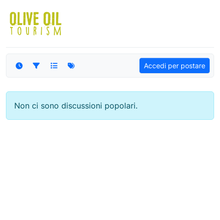
Salta al contenuto
Accedi per postare
Non ci sono discussioni popolari.